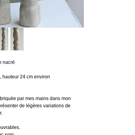
e nacré
 hauteur 24 cm environ
fabriquée par mes mains dans mon
présenter de légères variations de
r.
 ouvrables.
c soin.